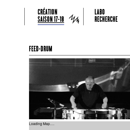
GRAME CENTRE NATIONAL DE CRÉATION MUSICALE
Menu principal
Aller au contenu principal
Aller au contenu secondaire
CRÉATION
LABO
Grame
SAISON 17-18
RECHERCHE
FEED-DRUM
Loading Map….