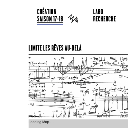
GRAME CENTRE NATIONAL DE CRÉATION MUSICALE
Menu principal
Aller au contenu principal
Aller au contenu secondaire
CRÉATION
LABO
Grame
SAISON 17-18
RECHERCHE
LIMITE LES RÊVES AU-DELÀ
Loading Map….