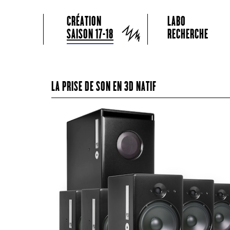
GRAME CENTRE NATIONAL DE CRÉATION MUSICALE
Menu principal
Aller au contenu principal
Aller au contenu secondaire
CRÉATION
LABO
Grame
SAISON 17-18
RECHERCHE
LA PRISE DE SON EN 3D NATIF