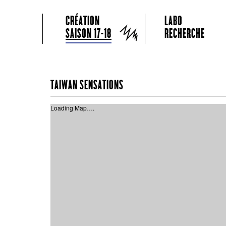
GRAME CENTRE NATIONAL DE CRÉATION MUSICALE
Menu principal
Aller au contenu principal
Aller au contenu secondaire
CRÉATION
LABO
Grame
SAISON 17-18
RECHERCHE
TAIWAN SENSATIONS
Loading Map….