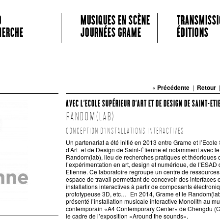
 MUSICALE
O
MUSIQUES EN SCÈNE
TRANSMISSI
HERCHE
JOURNÉES GRAME
ÉDITIONS
«
Précédente
|
Retour
AVEC L’ECOLE SUPÉRIEUR D’ART ET DE DESIGN DE SAINT-ET
RANDOM(LAB)
CONCEPTION D’INSTALLATIONS INTERACTIVES
Un partenariat a été initié en 2013 entre Grame et l’Ecole
d’Art et de Design de Saint-Étienne et notamment avec le
Random(lab), lieu de recherches pratiques et théoriques 
l’expérimentation en art, design et numérique, de l’ESAD 
Etienne. Ce laboratoire regroupe un centre de ressources
espace de travail permettant de concevoir des interfaces 
installations interactives à partir de composants électroni
prototypeuse 3D, etc… En 2014, Grame et le Random(lab
présenté l’installation musicale interactive Monolith au mu
contemporain «A4 Contemporary Center» de Chengdu (C
le cadre de l’exposition «Around the sounds».