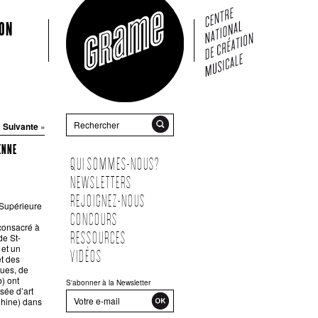
ON
Rechercher
|
Suivante
»
IENNE
QUI SOMMES-NOUS?
NEWSLETTERS
REJOIGNEZ-NOUS
 Supérieure
CONCOURS
consacré à
RESSOURCES
de St-
 et un
VIDÉOS
et des
ques, de
) ont
S'abonner à la Newsletter
sée d’art
hine) dans