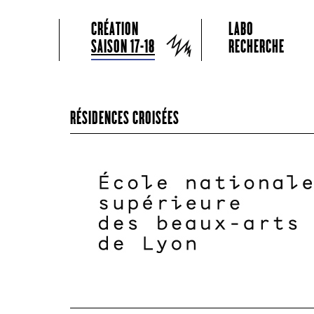
GRAME CENTRE NATIONAL DE CRÉATION MUSICALE
Menu principal
Aller au contenu principal
Aller au contenu secondaire
CRÉATION
LABO
Grame
SAISON 17-18
RECHERCHE
RÉSIDENCES CROISÉES