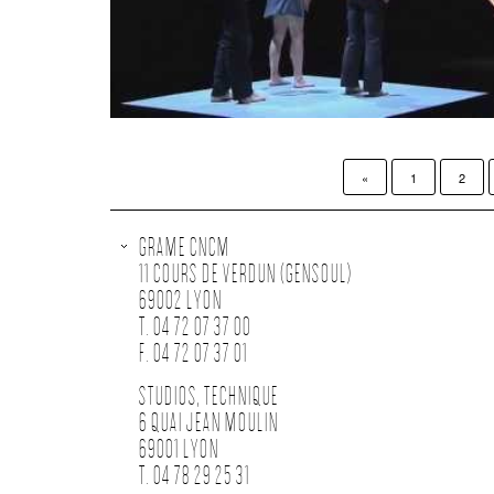
«
1
2
GRAME CNCM
11 COURS DE VERDUN (GENSOUL)
69002 LYON
T. 04 72 07 37 00
F. 04 72 07 37 01
STUDIOS, TECHNIQUE
6 QUAI JEAN MOULIN
69001 LYON
T. 04 78 29 25 31