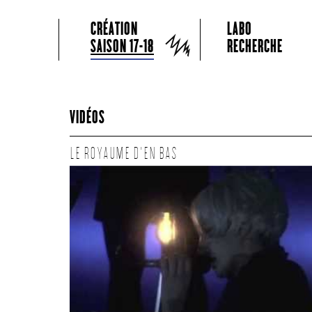
GRAME CENTRE NATIONAL DE CRÉATION MUSICALE
Menu principal
Aller au contenu principal
Aller au contenu secondaire
CRÉATION
LABO
Grame
SAISON 17-18
RECHERCHE
VIDÉOS
LE ROYAUME D'EN BAS