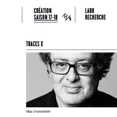
GRAME CENTRE NATIONAL DE CRÉATION MUSICALE
Menu principal
Aller au contenu principal
Aller au contenu secondaire
CRÉATION
LABO
Grame
SAISON 17-18
RECHERCHE
TRACES X
Map Unavailable