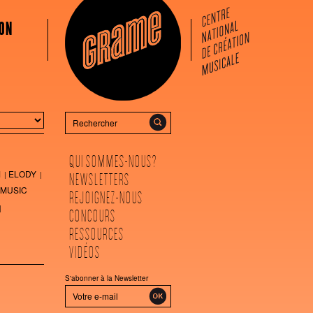
ON
Rechercher
QUI SOMMES-NOUS?
M
ELODY
NEWSLETTERS
MUSIC
REJOIGNEZ-NOUS
CONCOURS
RESSOURCES
VIDÉOS
S'abonner à la Newsletter