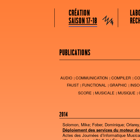
GRAME CENTRE NATIONAL DE CRÉATION
Menu principal
Aller au contenu principal
Aller au contenu secondaire
CRÉATION
LAB
Grame
SAISON 17-18
REC
PUBLICATIONS
AUDIO
COMMUNICATION
COMPILER
CO
FAUST
FUNCTIONAL
GRAPHIC
INSC
SCORE
MUSICALE
MUSIQUE
2014
Solomon, Mike; Fober, Dominique; Orlarey
Déploiement des services du moteur de 
Actes des Journées d’Informatique Musica