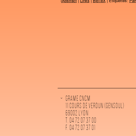
(
Abstract
|
Links
|
BibTeX
| Étiquettes:
Par
GRAME CNCM
11 COURS DE VERDUN (GENSOUL)
69002 LYON
T. 04 72 07 37 00
F. 04 72 07 37 01