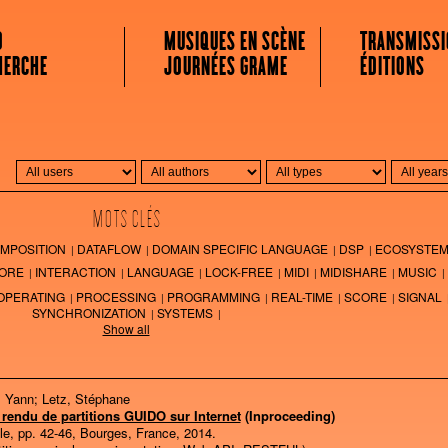
 MUSICALE
O
MUSIQUES EN SCÈNE
TRANSMISSI
HERCHE
JOURNÉES GRAME
ÉDITIONS
MOTS CLÉS
MPOSITION
DATAFLOW
DOMAIN SPECIFIC LANGUAGE
DSP
ECOSYSTE
ORE
INTERACTION
LANGUAGE
LOCK-FREE
MIDI
MIDISHARE
MUSIC
OPERATING
PROCESSING
PROGRAMMING
REAL-TIME
SCORE
SIGNAL
SYNCHRONIZATION
SYSTEMS
Show all
, Yann; Letz, Stéphane
rendu de partitions GUIDO sur Internet
(Inproceeding)
le,
pp. 42-46,
Bourges, France,
2014
.