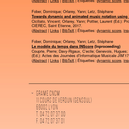
(
Abstract
|
Links
|
BibTeX
| Étiquettes:
dynamic score
,
ins
Fober, Dominique; Orlarey, Yann; Letz, Stéphane
Towards dynamic and animated music notation using
Ciciliato, Vincent; Orlarey, Yann; Pottier, Laurent (Ed.):
Pr
CIEREC,
Saint Etienne,
2017
.
(
Abstract
|
Links
|
BibTeX
| Étiquettes:
dynamic score
,
ins
Fober, Dominique; Orlarey, Yann; Letz, Stéphane
Le modèle du temps dans INScore
(Inproceeding)
Couprie, Pierre; Davy-Rigaux, C’ecile; Genevois, Hugues; L
(Ed.):
Actes des Journées d’Informatique Musicale JIM’1
(
Abstract
|
Links
|
BibTeX
| Étiquettes:
dynamic score
,
ins
GRAME CNCM
11 COURS DE VERDUN (GENSOUL)
69002 LYON
T. 04 72 07 37 00
F. 04 72 07 37 01