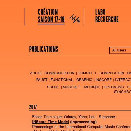
GRAME CENTRE NATIONAL DE CRÉATION MUSICALE
Menu principal
Aller au contenu principal
Aller au contenu secondaire
CRÉATION
LABO
Grame
SAISON 17-18
RECHERCHE
PUBLICATIONS
AUDIO
COMMUNICATION
COMPILER
COMPOSITION
D
FAUST
FUNCTIONAL
GRAPHIC
INSCORE
INTERAC
SCORE
MUSICALE
MUSIQUE
OPERATING
P
SYNCHRO
2017
Fober, Dominique; Orlarey, Yann; Letz, Stéphane
INScore Time Model
(Inproceeding)
Proceedings of the International Computer Music Confere