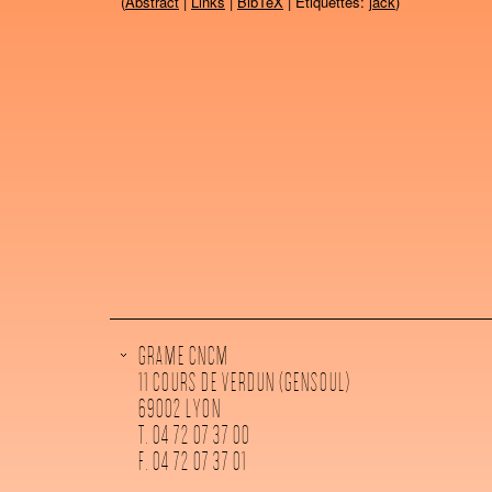
(
Abstract
|
Links
|
BibTeX
| Étiquettes:
jack
)
GRAME CNCM
11 COURS DE VERDUN (GENSOUL)
69002 LYON
T. 04 72 07 37 00
F. 04 72 07 37 01