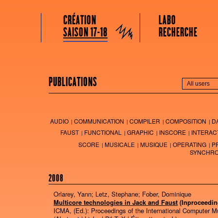
GRAME CENTRE NATIONAL DE CRÉATION MUSICALE
Menu principal
Aller au contenu principal
Aller au contenu secondaire
CRÉATION
LABO
Grame
SAISON 17-18
RECHERCHE
PUBLICATIONS
AUDIO
COMMUNICATION
COMPILER
COMPOSITION
D
FAUST
FUNCTIONAL
GRAPHIC
INSCORE
INTERAC
SCORE
MUSICALE
MUSIQUE
OPERATING
P
SYNCHRO
2008
Orlarey, Yann; Letz, Stephane; Fober, Dominique
Multicore technologies in Jack and Faust
(Inproceedin
ICMA, (Ed.):
Proceedings of the International Computer 