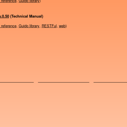
 reference
,
Guido library
)
.0.50
(Technical Manual)
 reference
,
Guido library
,
RESTFul
,
web
)