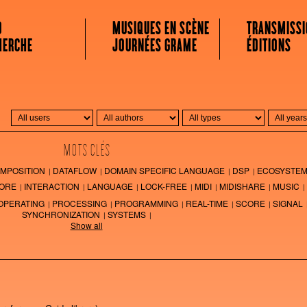
 MUSICALE
O
MUSIQUES EN SCÈNE
TRANSMISSI
HERCHE
JOURNÉES GRAME
ÉDITIONS
MOTS CLÉS
MPOSITION
DATAFLOW
DOMAIN SPECIFIC LANGUAGE
DSP
ECOSYSTE
ORE
INTERACTION
LANGUAGE
LOCK-FREE
MIDI
MIDISHARE
MUSIC
OPERATING
PROCESSING
PROGRAMMING
REAL-TIME
SCORE
SIGNAL
SYNCHRONIZATION
SYSTEMS
Show all