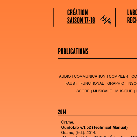
GRAME CENTRE NATIONAL DE CRÉATION
Menu principal
Aller au contenu principal
Aller au contenu secondaire
CRÉATION
LAB
Grame
SAISON 17-18
REC
PUBLICATIONS
AUDIO
COMMUNICATION
COMPILER
CO
FAUST
FUNCTIONAL
GRAPHIC
INSC
SCORE
MUSICALE
MUSIQUE
2014
Grame,
GuidoLib v.1.52
(Technical Manual)
Grame, (Ed.):
2014
.