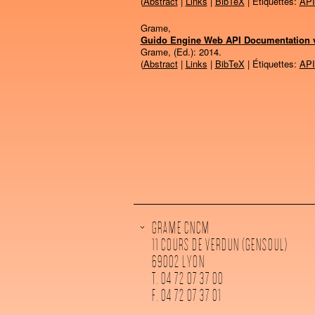
(
Abstract
|
Links
|
BibTeX
| Étiquettes:
API
Grame,
Guido Engine Web API Documentation v
Grame, (Ed.):
2014
.
(
Abstract
|
Links
|
BibTeX
| Étiquettes:
API
GRAME CNCM
11 COURS DE VERDUN (GENSOUL)
69002 LYON
T. 04 72 07 37 00
F. 04 72 07 37 01