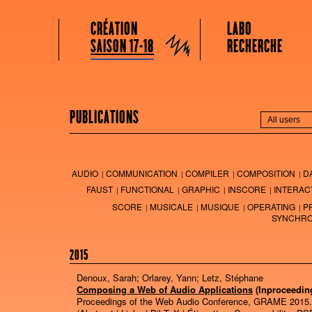
GRAME CENTRE NATIONAL DE CRÉATION MUSICALE
Menu principal
Aller au contenu principal
Aller au contenu secondaire
CRÉATION
LABO
Grame
SAISON 17-18
RECHERCHE
PUBLICATIONS
AUDIO
COMMUNICATION
COMPILER
COMPOSITION
D
FAUST
FUNCTIONAL
GRAPHIC
INSCORE
INTERAC
SCORE
MUSICALE
MUSIQUE
OPERATING
P
SYNCHRO
2015
Denoux, Sarah; Orlarey, Yann; Letz, Stéphane
Composing a Web of Audio Applications
(Inproceedin
Proceedings of the Web Audio Conference,
GRAME
2015
.