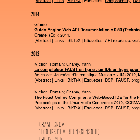
(
Abstract
|
Links
|
BibTeX
| Étiquettes:
Composability
,
DSP
2014
Grame,
Guido Engine Web API Documentation v.0.50
(Technic
Grame, (Ed.):
2014
.
(
Abstract
|
Links
|
BibTeX
| Étiquettes:
API reference
,
Guid
2012
Michon, Romain; Orlarey, Yann
Le compilateur FAUST en ligne : un IDE en ligne pou
Actes des Journées d’Informatique Musicale (JIM) 2012, 
(
Abstract
|
Links
|
BibTeX
| Étiquettes:
DSP
,
FAUST
,
pro
Michon, Romain; Orlarey, Yann
The Faust Online Compiler: a Web-Based IDE for the
Proceedings of the Linux Audio Conference 2012, CCRM
(
Abstract
|
Links
|
BibTeX
| Étiquettes:
DSP
,
FAUST
,
pro
GRAME CNCM
11 COURS DE VERDUN (GENSOUL)
69002 LYON