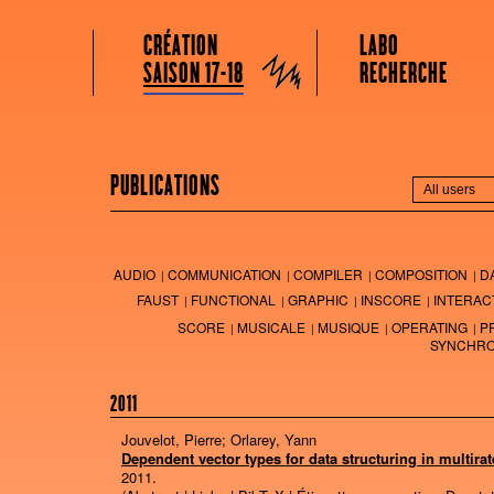
GRAME CENTRE NATIONAL DE CRÉATION MUSICALE
Menu principal
Aller au contenu principal
Aller au contenu secondaire
CRÉATION
LABO
Grame
SAISON 17-18
RECHERCHE
PUBLICATIONS
AUDIO
COMMUNICATION
COMPILER
COMPOSITION
D
FAUST
FUNCTIONAL
GRAPHIC
INSCORE
INTERAC
SCORE
MUSICALE
MUSIQUE
OPERATING
P
SYNCHRO
2011
Jouvelot, Pierre; Orlarey, Yann
Dependent vector types for data structuring in multirat
2011
.