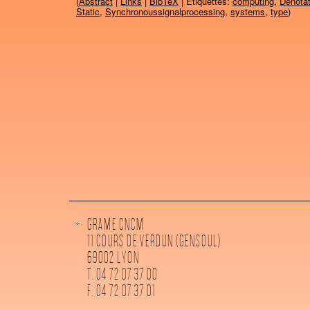
(
Abstract
|
Links
|
BibTeX
| Étiquettes:
computing
,
Denotat
Static
,
Synchronoussignalprocessing
,
systems
,
type
)
GRAME CNCM
11 COURS DE VERDUN (GENSOUL)
69002 LYON
T. 04 72 07 37 00
F. 04 72 07 37 01