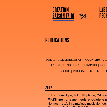
GRAME CENTRE NATIONAL DE CRÉATION
Menu principal
Aller au contenu principal
Aller au contenu secondaire
CRÉATION
LAB
Grame
SAISON 17-18
REC
PUBLICATIONS
AUDIO
COMMUNICATION
COMPILER
CO
FAUST
FUNCTIONAL
GRAPHIC
INSC
SCORE
MUSICALE
MUSIQUE
2004
Fober, Dominique; Letz, Stephane; Orlarey
MidiShare : une architecture logicielle
Hermes, (Ed.):
Informatique musicale : du