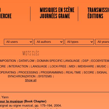
 MUSICALE
O
MUSIQUES EN SCÈNE
TRANSMISSI
HERCHE
JOURNÉES GRAME
ÉDITIONS
MOTS CLÉS
MPOSITION
DATAFLOW
DOMAIN SPECIFIC LANGUAGE
DSP
ECOSYSTE
ORE
INTERACTION
LANGUAGE
LOCK-FREE
MIDI
MIDISHARE
MUSIC
OPERATING
PROCESSING
PROGRAMMING
REAL-TIME
SCORE
SIGNAL
SYNCHRONIZATION
SYSTEMS
Show all
, Yann
 pour la musique
(Book Chapter)
 signal au signe musical,
pp. 175–194,
2004
.