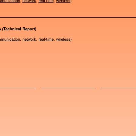
munication
,
network
,
real-time
,
wireless
)
b
(Technical Report)
munication
,
network
,
real-time
,
wireless
)