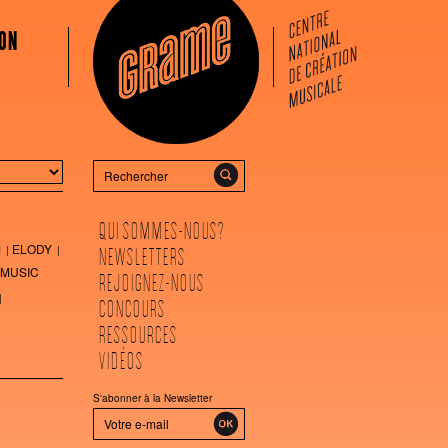
ON
Rechercher
QUI SOMMES-NOUS?
M
ELODY
NEWSLETTERS
MUSIC
REJOIGNEZ-NOUS
CONCOURS
RESSOURCES
VIDÉOS
S'abonner à la Newsletter