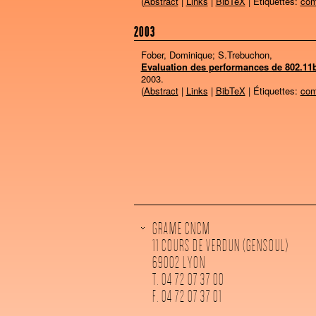
(
Abstract
|
Links
|
BibTeX
| Étiquettes:
com
2003
Fober, Dominique; S.Trebuchon,
Evaluation des performances de 802.11
2003
.
(
Abstract
|
Links
|
BibTeX
| Étiquettes:
com
GRAME CNCM
11 COURS DE VERDUN (GENSOUL)
69002 LYON
T. 04 72 07 37 00
F. 04 72 07 37 01