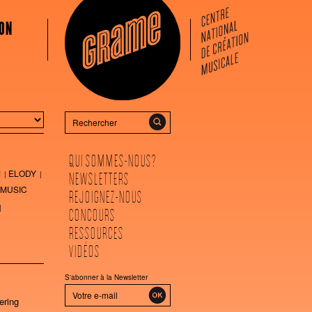
ON
Rechercher
QUI SOMMES-NOUS?
M
ELODY
NEWSLETTERS
MUSIC
REJOIGNEZ-NOUS
CONCOURS
RESSOURCES
VIDÉOS
S'abonner à la Newsletter
ering