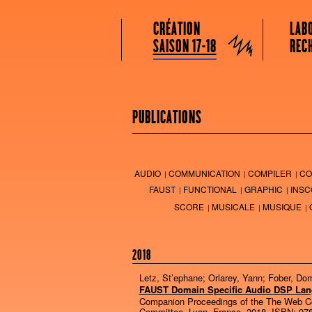
GRAME CENTRE NATIONAL DE CRÉATION
Menu principal
Aller au contenu principal
Aller au contenu secondaire
CRÉATION
LAB
Grame
SAISON 17-18
REC
PUBLICATIONS
AUDIO
COMMUNICATION
COMPILER
CO
FAUST
FUNCTIONAL
GRAPHIC
INSC
SCORE
MUSICALE
MUSIQUE
2018
Letz, St’ephane; Orlarey, Yann; Fober, Do
FAUST Domain Specific Audio DSP La
Companion Proceedings of the The Web C
Committee,
Lyon, France,
2018
,
ISBN: 978