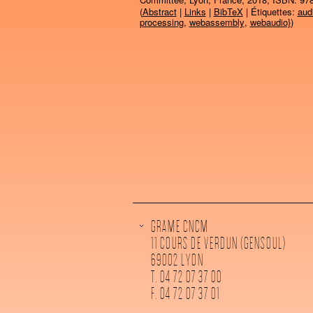
(
Abstract
|
Links
|
BibTeX
| Étiquettes:
aud
processing
,
webassembly
,
webaudio}
)
GRAME CNCM
11 COURS DE VERDUN (GENSOUL)
69002 LYON
T. 04 72 07 37 00
F. 04 72 07 37 01