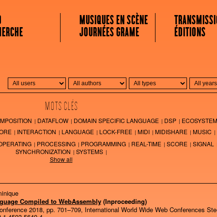
 MUSICALE
O
MUSIQUES EN SCÈNE
TRANSMISSI
HERCHE
JOURNÉES GRAME
ÉDITIONS
MOTS CLÉS
MPOSITION
DATAFLOW
DOMAIN SPECIFIC LANGUAGE
DSP
ECOSYSTE
ORE
INTERACTION
LANGUAGE
LOCK-FREE
MIDI
MIDISHARE
MUSIC
OPERATING
PROCESSING
PROGRAMMING
REAL-TIME
SCORE
SIGNAL
SYNCHRONIZATION
SYSTEMS
Show all
minique
nguage Compiled to WebAssembly
(Inproceeding)
onference 2018,
pp. 701–709,
International World Wide Web Conferences Ste
-1-4503-5640-4
.