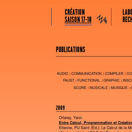
GRAME CENTRE NATIONAL DE CRÉATION
Menu principal
Aller au contenu principal
Aller au contenu secondaire
CRÉATION
LAB
Grame
SAISON 17-18
REC
PUBLICATIONS
AUDIO
COMMUNICATION
COMPILER
CO
FAUST
FUNCTIONAL
GRAPHIC
INSC
SCORE
MUSICALE
MUSIQUE
2009
Orlarey, Yann
Entre Calcul, Programmation et Créatio
Etienne, PU Saint (Ed.):
Le Calcul de la M