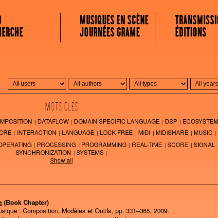
 MUSICALE
O
MUSIQUES EN SCÈNE
TRANSMISSI
HERCHE
JOURNÉES GRAME
ÉDITIONS
MOTS CLÉS
MPOSITION
DATAFLOW
DOMAIN SPECIFIC LANGUAGE
DSP
ECOSYSTE
ORE
INTERACTION
LANGUAGE
LOCK-FREE
MIDI
MIDISHARE
MUSIC
OPERATING
PROCESSING
PROGRAMMING
REAL-TIME
SCORE
SIGNAL
SYNCHRONIZATION
SYSTEMS
Show all
n
(Book Chapter)
usique : Composition, Modèles et Outils,
pp. 331–365,
2009
.