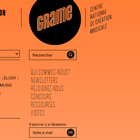
ON
Rechercher
QUI SOMMES-NOUS?
M
ELODY
NEWSLETTERS
MUSIC
REJOIGNEZ-NOUS
CONCOURS
RESSOURCES
VIDÉOS
S'abonner à la Newsletter