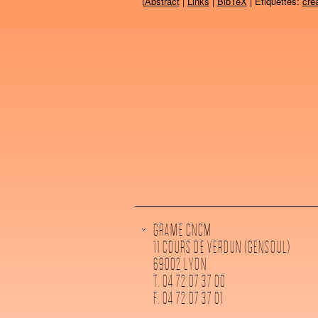
(
Abstract
|
Links
|
BibTeX
| Étiquettes:
cré
GRAME CNCM
11 COURS DE VERDUN (GENSOUL)
69002 LYON
T. 04 72 07 37 00
F. 04 72 07 37 01