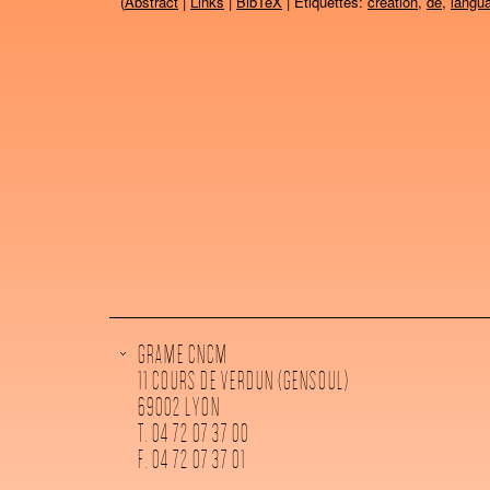
(
Abstract
|
Links
|
BibTeX
| Étiquettes:
création
,
de
,
langu
GRAME CNCM
11 COURS DE VERDUN (GENSOUL)
69002 LYON
T. 04 72 07 37 00
F. 04 72 07 37 01