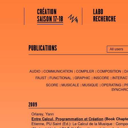
GRAME CENTRE NATIONAL DE CRÉATION MUSICALE
Menu principal
Aller au contenu principal
Aller au contenu secondaire
CRÉATION
LABO
Grame
SAISON 17-18
RECHERCHE
PUBLICATIONS
AUDIO
COMMUNICATION
COMPILER
COMPOSITION
D
FAUST
FUNCTIONAL
GRAPHIC
INSCORE
INTERAC
SCORE
MUSICALE
MUSIQUE
OPERATING
P
SYNCHRO
2009
Orlarey, Yann
Entre Calcul, Programmation et Création
(Book Chapte
Etienne, PU Saint (Ed.):
Le Calcul de la Musique : Compos