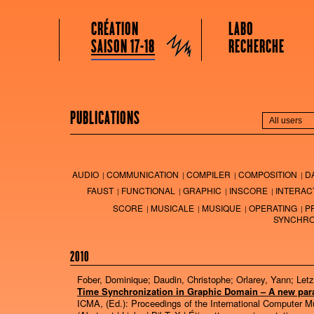
GRAME CENTRE NATIONAL DE CRÉATION MUSICALE
Menu principal
Aller au contenu principal
Aller au contenu secondaire
CRÉATION
LABO
Grame
SAISON 17-18
RECHERCHE
PUBLICATIONS
AUDIO
COMMUNICATION
COMPILER
COMPOSITION
D
FAUST
FUNCTIONAL
GRAPHIC
INSCORE
INTERAC
SCORE
MUSICALE
MUSIQUE
OPERATING
P
SYNCHRO
2010
Fober, Dominique; Daudin, Christophe; Orlarey, Yann; Let
Time Synchronization in Graphic Domain – A new pa
ICMA, (Ed.):
Proceedings of the International Computer 