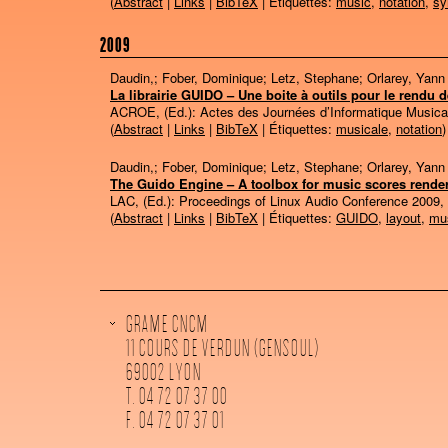
(
Abstract
|
Links
|
BibTeX
| Étiquettes:
music
,
notation
,
sy
2009
Daudin,; Fober, Dominique; Letz, Stephane; Orlarey, Yann
La librairie GUIDO – Une boite à outils pour le rendu d
ACROE, (Ed.):
Actes des Journées d’Informatique Musica
(
Abstract
|
Links
|
BibTeX
| Étiquettes:
musicale
,
notation
)
Daudin,; Fober, Dominique; Letz, Stephane; Orlarey, Yann
The Guido Engine – A toolbox for music scores rende
LAC, (Ed.):
Proceedings of Linux Audio Conference 2009,
(
Abstract
|
Links
|
BibTeX
| Étiquettes:
GUIDO
,
layout
,
mu
GRAME CNCM
11 COURS DE VERDUN (GENSOUL)
69002 LYON
T. 04 72 07 37 00
F. 04 72 07 37 01