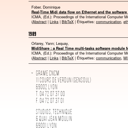
Fober, Dominique
Real-Time Midi data flow on Ethernet and the software 
ICMA, (Ed.):
Proceedings of the International Computer 
(
Abstract
|
Links
|
BibTeX
| Étiquettes:
communication
,
et
1989
Orlarey, Yann; Lequay,
MidiShare : a Real Time multi-tasks software module f
ICMA, (Ed.):
Proceedings of the International Computer 
(
Abstract
|
Links
|
BibTeX
| Étiquettes:
communication
,
MI
GRAME CNCM
11 COURS DE VERDUN (GENSOUL)
69002 LYON
T. 04 72 07 37 00
F. 04 72 07 37 01
STUDIOS, TECHNIQUE
6 QUAI JEAN MOULIN
69001 LYON