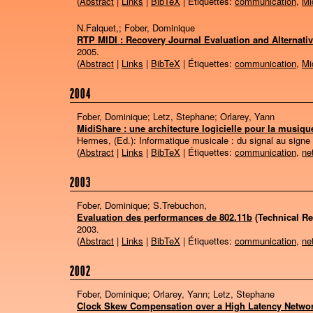
(
Abstract
|
Links
|
BibTeX
| Étiquettes:
communication
,
Mi
N.Falquet,; Fober, Dominique
RTP MIDI : Recovery Journal Evaluation and Alternati
2005
.
(
Abstract
|
Links
|
BibTeX
| Étiquettes:
communication
,
Mi
2004
Fober, Dominique; Letz, Stephane; Orlarey, Yann
MidiShare : une architecture logicielle pour la musiqu
Hermes, (Ed.):
Informatique musicale : du signal au signe
(
Abstract
|
Links
|
BibTeX
| Étiquettes:
communication
,
ne
2003
Fober, Dominique; S.Trebuchon,
Evaluation des performances de 802.11b
(Technical Re
2003
.
(
Abstract
|
Links
|
BibTeX
| Étiquettes:
communication
,
ne
2002
Fober, Dominique; Orlarey, Yann; Letz, Stephane
Clock Skew Compensation over a High Latency Netwo