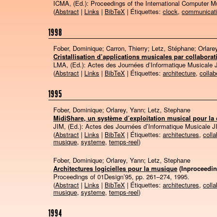
ICMA, (Ed.):
Proceedings of the International Computer 
(
Abstract
|
Links
|
BibTeX
| Étiquettes:
clock
,
communicat
1998
Fober, Dominique; Carron, Thierry; Letz, Stéphane; Orlare
Cristallisation d’applications musicales par collaborat
LMA, (Ed.):
Actes des Journées d’Informatique Musicale 
(
Abstract
|
Links
|
BibTeX
| Étiquettes:
architecture
,
collab
1995
Fober, Dominique; Orlarey, Yann; Letz, Stephane
MidiShare, un système d’exploitation musical pour la
JIM, (Ed.):
Actes des Journées d’Informatique Musicale J
(
Abstract
|
Links
|
BibTeX
| Étiquettes:
architectures
,
colla
musique
,
systeme
,
temps-reel
)
Fober, Dominique; Orlarey, Yann; Letz, Stephane
Architectures logicielles pour la musique
(Inproceedin
Proceedings of 01Design’95,
pp. 261–274,
1995
.
(
Abstract
|
Links
|
BibTeX
| Étiquettes:
architectures
,
colla
musique
,
systeme
,
temps-reel
)
1994