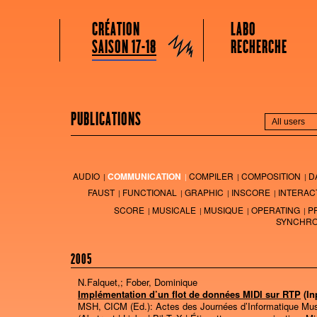
GRAME CENTRE NATIONAL DE CRÉATION MUSICALE
Menu principal
Aller au contenu principal
Aller au contenu secondaire
CRÉATION
LABO
Grame
SAISON 17-18
RECHERCHE
PUBLICATIONS
AUDIO
COMMUNICATION
COMPILER
COMPOSITION
D
FAUST
FUNCTIONAL
GRAPHIC
INSCORE
INTERAC
SCORE
MUSICALE
MUSIQUE
OPERATING
P
SYNCHRO
2005
N.Falquet,; Fober, Dominique
Implémentation d’un flot de données MIDI sur RTP
(I
MSH, CICM (Ed.):
Actes des Journées d’Informatique Mu