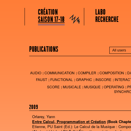
GRAME CENTRE NATIONAL DE CRÉATION MUSICALE
Menu principal
Aller au contenu principal
Aller au contenu secondaire
CRÉATION
LABO
Grame
SAISON 17-18
RECHERCHE
PUBLICATIONS
AUDIO
COMMUNICATION
COMPILER
COMPOSITION
D
FAUST
FUNCTIONAL
GRAPHIC
INSCORE
INTERAC
SCORE
MUSICALE
MUSIQUE
OPERATING
P
SYNCHRO
2009
Orlarey, Yann
Entre Calcul, Programmation et Création
(Book Chapte
Etienne, PU Saint (Ed.):
Le Calcul de la Musique : Compos