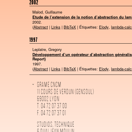
2002
Malod, Guillaume
Etude de l’extension de la notion d’abstraction du lam
2002
.
(
Abstract
|
Links
|
BibTeX
| Étiquettes:
Elody
,
lambda-calc
1997
Leplatre, Gregory
Développement d’un opérateur d’abstraction générali
Report)
1997
.
(
Abstract
|
Links
|
BibTeX
| Étiquettes:
Elody
,
lambda-calc
GRAME CNCM
11 COURS DE VERDUN (GENSOUL)
69002 LYON
T. 04 72 07 37 00
F. 04 72 07 37 01
STUDIOS, TECHNIQUE
6 QUAI JEAN MOULIN