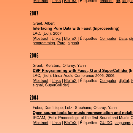
(
Abstract
|
Links
|
BibTeX
| Étiquettes:
création
,
de
,
langu
2007
Graef, Albert
Interfacing Pure Data with Faust
(Inproceeding)
LAC, (Ed.):
2007
.
(
Abstract
|
Links
|
BibTeX
| Étiquettes:
Computer
,
Data
,
di
programming
,
Pure
,
signal
)
2006
Graef,; Kersten,; Orlarey, Yann
DSP Programming with Faust, Q and SuperCollider
(I
LAC, (Ed.):
Linux Audio Conference 2006,
2006
.
(
Abstract
|
Links
|
BibTeX
| Étiquettes:
Computer
,
digital
,
signal
,
SuperCollider
)
2004
Fober, Dominique; Letz, Stephane; Orlarey, Yann
Open source tools for music representation and notat
IRCAM, (Ed.):
Proceedings of the first Sound and Music
(
Abstract
|
Links
|
BibTeX
| Étiquettes:
GUIDO
,
language
,